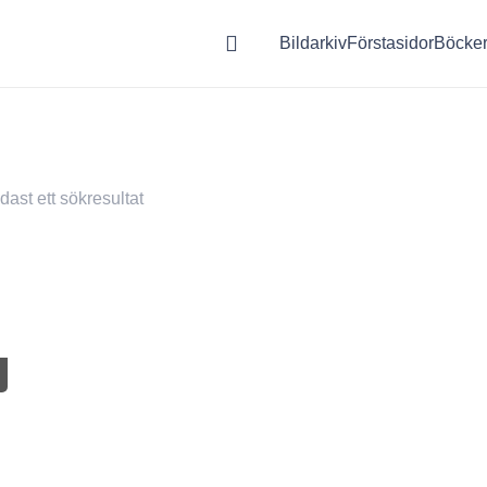
Bildarkiv
Förstasidor
Böcke
dast ett sökresultat