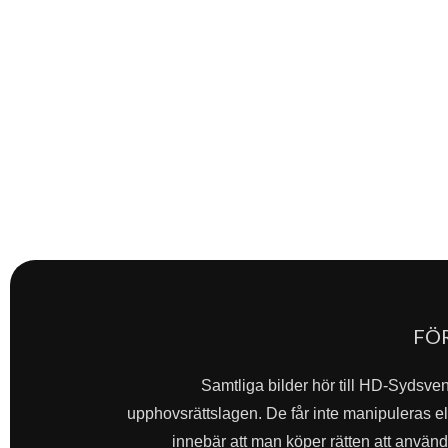
FÖ
Samtliga bilder hör till HD-Sydsve
upphovsrättslagen. De får inte manipuleras ell
innebär att man köper rätten att använda 