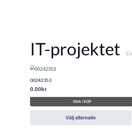
IT-projektet
En
00242353
0.00
kr
VISA / KÖP
Välj alternativ