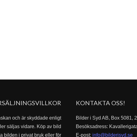
RSÄLJNINGSVILLKOR
KONTAKTA OSS!
nskan och är skyddade enligt
Bilder i Syd AB, Box 5081,
er säljas vidare. Köp av bild
Besöksadress: Kavallerigat
bilden i privat bruk eller för
E-post:
info@bilderisyd.se