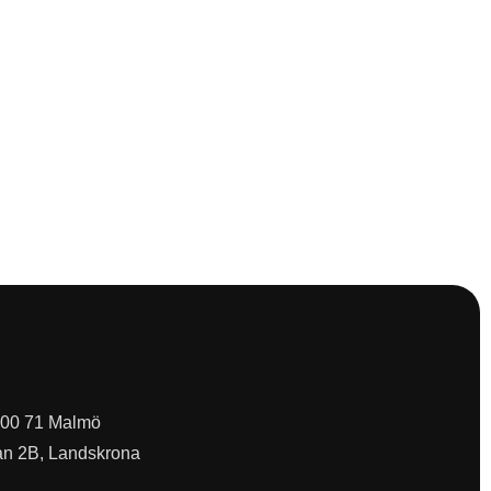
 200 71 Malmö
an 2B, Landskrona