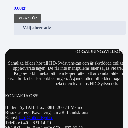
0.00
kr
VISA / KÖP
Välj alternativ
FÖRSÄLJNINGSVILLKOR
Samtliga bilder hör till HD-Sydsvenskan och är skyddade enligt
upphovsrättslagen. De får inte manipuleras eller säljas vidare.
Köp av bild innebär att man köper rätten att använda bilden i
privat bruk eller för publiceringen. Äganderätten till bilden ligger
hela tiden kvar hos HD-Sydsvenskan.
KONTAKTA OSS!
Bilder i Syd AB, Box 5081, 200 71 Malmö
Besöksadress: Kavallerigatan 2B, Landskrona
E-post:
info@bilderisyd.se
Telefon: 040 – 631 14 70
Mobil (Joakim Berglund): 070 – 637 89 23