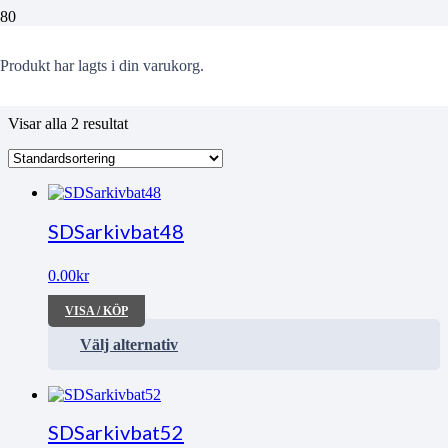
Jagaren
Produkt
har lagts i din varukorg.
Visar alla 2 resultat
SDSarkivbat48
0.00
kr
VISA / KÖP
Välj alternativ
SDSarkivbat52