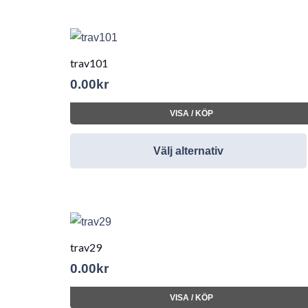
trav101
0.00
kr
VISA / KÖP
Välj alternativ
trav29
0.00
kr
VISA / KÖP