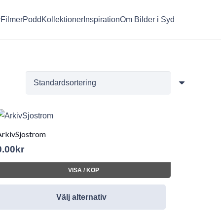
r
Filmer
Podd
Kollektioner
Inspiration
Om Bilder i Syd
ArkivSjostrom
0.00
kr
VISA / KÖP
Välj alternativ