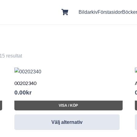
Bildarkiv
Förstasidor
Böcke
15 resultat
00202340
0.00
kr
VISA / KÖP
Välj alternativ