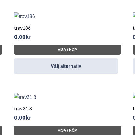
trav186
0.00
kr
VISA / KÖP
Välj alternativ
trav31 3
0.00
kr
VISA / KÖP