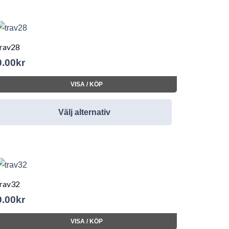
trav28
0.00
kr
VISA / KÖP
Välj alternativ
trav32
0.00
kr
VISA / KÖP