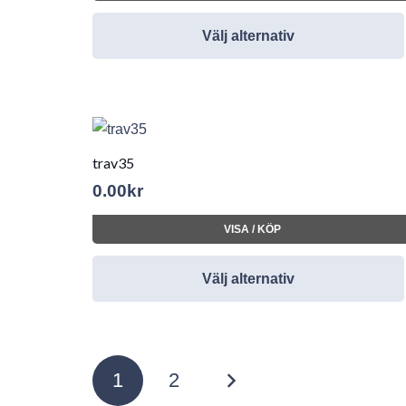
Välj alternativ
trav35
0.00
kr
VISA / KÖP
Välj alternativ
Sidnumrering
1
2
för