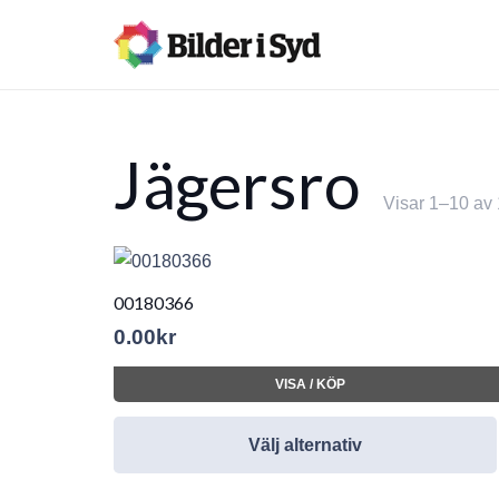
Jägersro
Visar 1–10 av 
00180366
0.00
kr
VISA / KÖP
Välj alternativ