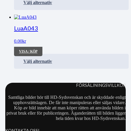
Välj alternativ
LuaA043
0.00
kr
VISA / KÖP
Välj alternativ
FÖRSÄLJNINGSVILLKOR
Samtliga bilder hör till HD-Sydsvenskan och är skyddade enligt
upphovsrättslagen. De får inte manipuleras eller säljas vidare.
Köp av bild innebär att man köper rätten att använda bilden i
privat bruk eller för publiceringen. Äganderätten till bilden ligger
hela tiden kvar hos HD-Sydsvenskan.
KONTAKTA OSS!