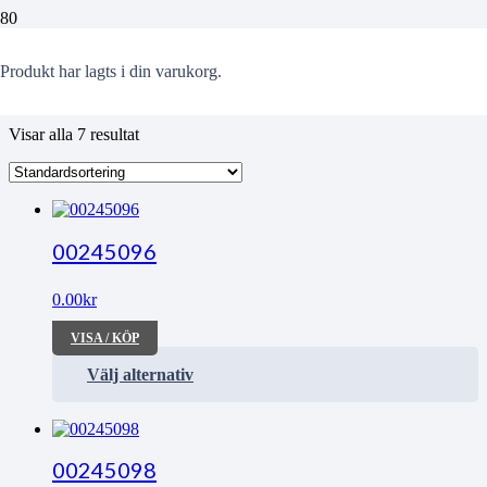
Järnvägen
Produkt
har lagts i din varukorg.
Visar alla 7 resultat
00245096
0.00
kr
VISA / KÖP
Välj alternativ
00245098