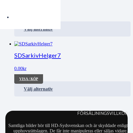
0.00
kr
VISA / KÖP
Välj alternativ
SDSarkivHelger7
0.00
kr
VISA / KÖP
Välj alternativ
FÖRSÄLJNINGSVILLKOR
Samtliga bilder hör till HD-Sydsvenskan och är skyddade enligt
upphovsrättslagen. De får inte manipuleras eller säljas vidare.