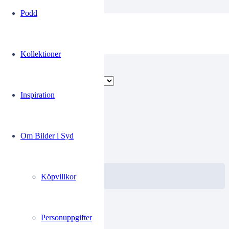
Podd
Julmarknad
Kollektioner
Visar alla 3 resultat
Inspiration
00258027
Om Bilder i Syd
0.00
kr
VISA / KÖP
Välj alternativ
Köpvillkor
Personuppgifter
01784586