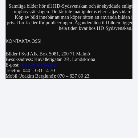
Samtliga bilder hör till HD-Sydsvenskan och är skyddade enligt
upphovsrättslagen. De får inte manipuleras eller säljas vidare.
Köp av bild innebär att man köper rätten att använda bilden i
privat bruk eller för publiceringen. Äganderätten till bilden ligger
hela tiden kvar hos HD-Sydsvenskan.
KONTAKTA OSS!
Bilder i Syd AB, Box 5081, 200 71 Malmö
Besöksadress: Kavallerigatan 2B, Landskrona
E-post:
info@bilderisyd.se
Telefon: 040 – 631 14 70
Mobil (Joakim Berglund): 070 – 637 89 23