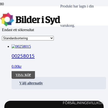
Produkt
har lagts i din
kapellmästaren
varukorg.
Endast ett sökresultat
00258015
0.00
kr
VISA / KÖP
Välj alternativ
FÖRSÄLJNINGSVILLKOR