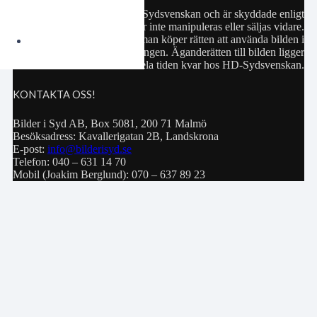
Samtliga bilder hör till HD-Sydsvenskan och är skyddade enligt
upphovsrättslagen. De får inte manipuleras eller säljas vidare.
Köp av bild innebär att man köper rätten att använda bilden i
privat bruk eller för publiceringen. Äganderätten till bilden ligger
hela tiden kvar hos HD-Sydsvenskan.
KONTAKTA OSS!
Bilder i Syd AB, Box 5081, 200 71 Malmö
Besöksadress: Kavallerigatan 2B, Landskrona
E-post:
info@bilderisyd.se
Telefon: 040 – 631 14 70
Mobil (Joakim Berglund): 070 – 637 89 23