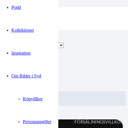
Podd
Komminister
Kollektioner
Endast ett sökresultat
Inspiration
00368882
Om Bilder i Syd
0.00
kr
VISA / KÖP
Välj alternativ
Köpvillkor
Personuppgifter
FÖRSÄLJNINGSVILLKOR