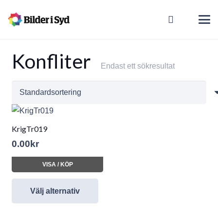
Konfliter
Endast ett sökresultat
KrigTr019
0.00
kr
VISA / KÖP
Välj alternativ