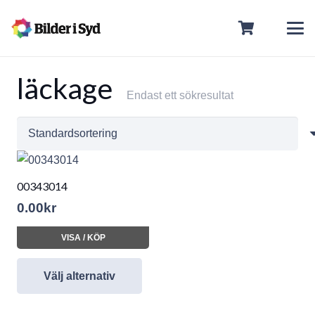
läckage
Endast ett sökresultat
00343014
0.00
kr
VISA / KÖP
Välj alternativ