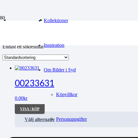
Lauring
Kollektioner
Inspiration
Endast ett sökresultat
Om Bilder i Syd
00233631
Köpvillkor
0.00
kr
VISA / KÖP
Personuppgifter
Välj alternativ