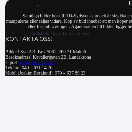
Samtliga bilder hör till HD-Sydsvenskan och är skyddade e
manipuleras eller säljas vidare. Köp av bild innebär att man köper rä
eller för publiceringen. Äganderätten till bilden ligger
Produkt
har lagts i din varukorg.
KONTAKTA OSS!
Bilder i Syd AB, Box 5081, 200 71 Malmö
Besöksadress: Kavallerigatan 2B, Landskrona
E-post:
info@bilderisyd.se
Telefon: 040 – 631 14 70
Mobil (Joakim Berglund): 070 – 637 89 23