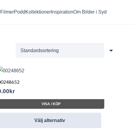
r
Filmer
Podd
Kollektioner
Inspiration
Om Bilder i Syd
00248652
0.00
kr
VISA / KÖP
Välj alternativ