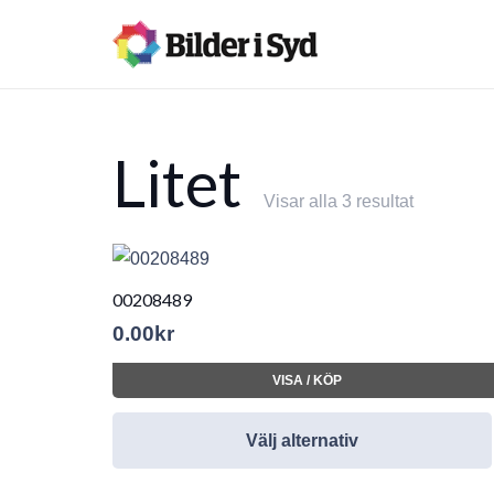
Litet
Visar alla 3 resultat
00208489
0.00
kr
VISA / KÖP
Välj alternativ