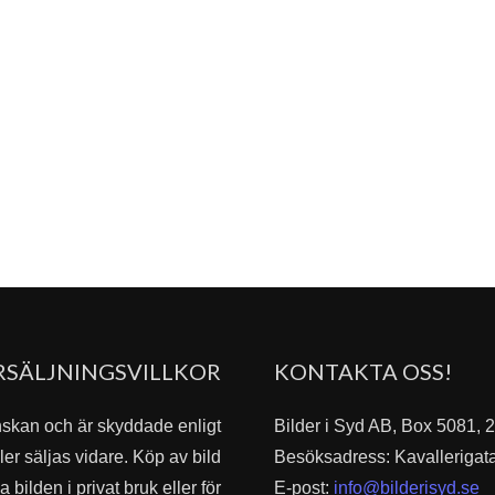
RSÄLJNINGSVILLKOR
KONTAKTA OSS!
nskan och är skyddade enligt
Bilder i Syd AB, Box 5081,
er säljas vidare. Köp av bild
Besöksadress: Kavallerigat
bilden i privat bruk eller för
E-post:
info@bilderisyd.se