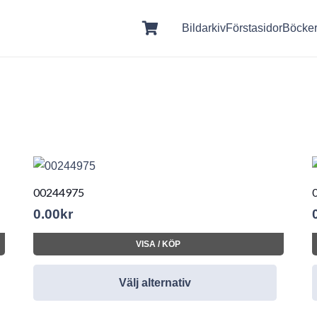
Bildarkiv
Förstasidor
Böcke
00244975
0.00
kr
VISA / KÖP
Välj alternativ