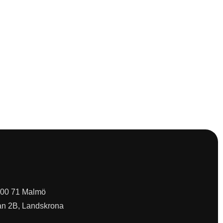
 200 71 Malmö
an 2B, Landskrona