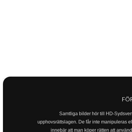
FÖ
Samtliga bilder hör till HD-Sydsve
upphovsrättslagen. De får inte manipuleras ell
innebär att man köper rätten att använda 