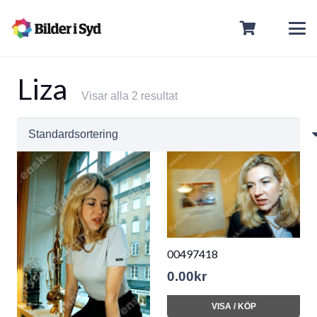
Liza
Visar alla 2 resultat
00497418
0.00
kr
VISA / KÖP