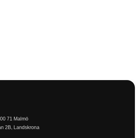
 200 71 Malmö
an 2B, Landskrona