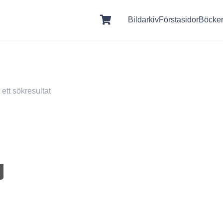
Bildarkiv
Förstasidor
Böcke
ett sökresultat