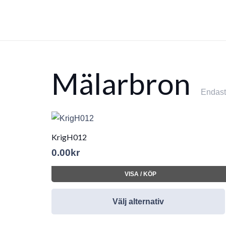
Mälarbron
Endast 
KrigH012
0.00
kr
VISA / KÖP
Välj alternativ