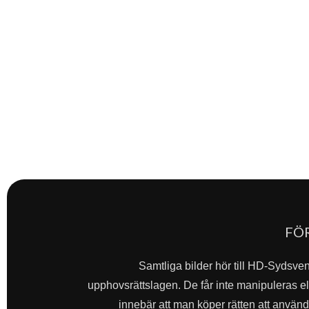
FÖ
Samtliga bilder hör till HD-Sydsve
upphovsrättslagen. De får inte manipuleras ell
innebär att man köper rätten att använda 