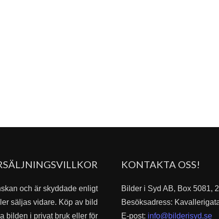
RSÄLJNINGSVILLKOR
KONTAKTA OSS!
nskan och är skyddade enligt
Bilder i Syd AB, Box 5081,
er säljas vidare. Köp av bild
Besöksadress: Kavallerigat
bilden i privat bruk eller för
E-post:
info@bilderisyd.se