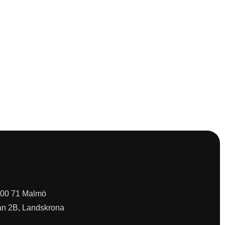
 200 71 Malmö
an 2B, Landskrona