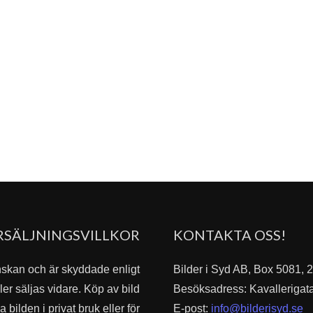
RSÄLJNINGSVILLKOR
KONTAKTA OSS!
nskan och är skyddade enligt
Bilder i Syd AB, Box 5081,
er säljas vidare. Köp av bild
Besöksadress: Kavallerigat
bilden i privat bruk eller för
E-post:
info@bilderisyd.se