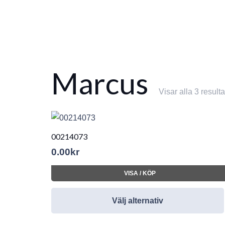
Marcus
Visar alla 3 resulta
00214073
0.00
kr
VISA / KÖP
Välj alternativ