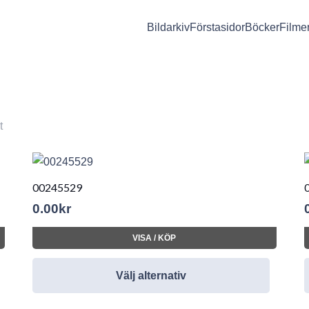
Bildarkiv
Förstasidor
Böcker
Filme
t
00245529
0.00
kr
VISA / KÖP
Välj alternativ