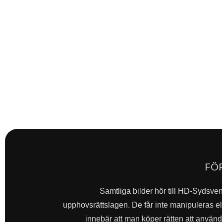
FÖ
Samtliga bilder hör till HD-Sydsve
upphovsrättslagen. De får inte manipuleras ell
innebär att man köper rätten att använda 