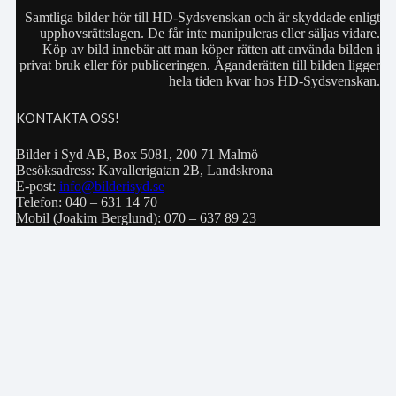
Samtliga bilder hör till HD-Sydsvenskan och är skyddade enligt
upphovsrättslagen. De får inte manipuleras eller säljas vidare.
Köp av bild innebär att man köper rätten att använda bilden i
privat bruk eller för publiceringen. Äganderätten till bilden ligger
hela tiden kvar hos HD-Sydsvenskan.
KONTAKTA OSS!
Bilder i Syd AB, Box 5081, 200 71 Malmö
Besöksadress: Kavallerigatan 2B, Landskrona
E-post:
info@bilderisyd.se
Telefon: 040 – 631 14 70
Mobil (Joakim Berglund): 070 – 637 89 23