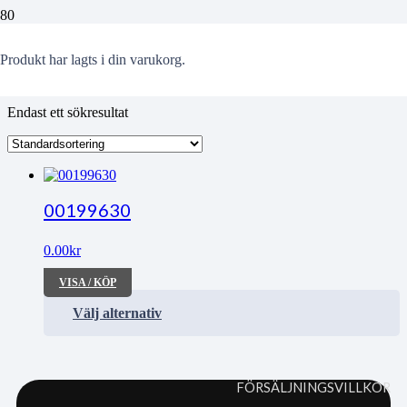
Margit
Produkt
har lagts i din varukorg.
Endast ett sökresultat
00199630
0.00
kr
VISA / KÖP
Välj alternativ
FÖRSÄLJNINGSVILLKOR