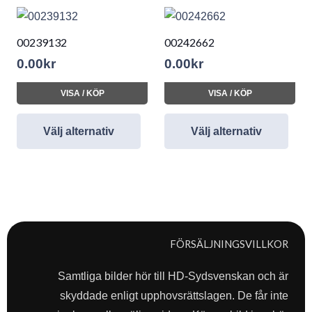
00239132
00242662
0.00
kr
0.00
kr
VISA / KÖP
VISA / KÖP
Välj alternativ
Välj alternativ
FÖRSÄLJNINGSVILLKOR
Samtliga bilder hör till HD-Sydsvenskan och är
skyddade enligt upphovsrättslagen. De får inte