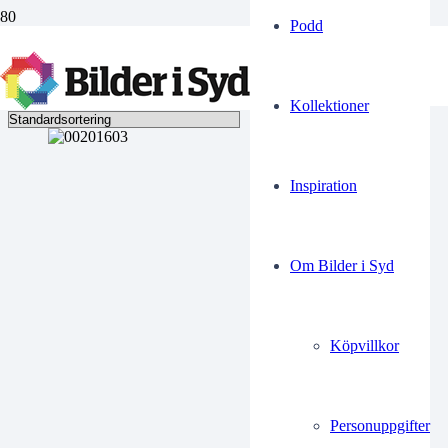
Podd
Militärhjälmar
Visar alla 2 resultat
Kollektioner
Inspiration
Om Bilder i Syd
Köpvillkor
Personuppgifter