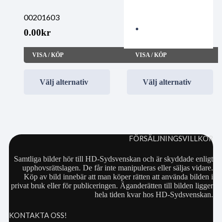
00201603
00201603
0.00
kr
0.00
kr
VISA / KÖP
VISA / KÖP
Välj alternativ
Välj alternativ
FÖRSÄLJNINGSVILLKOR
Samtliga bilder hör till HD-Sydsvenskan och är skyddade enligt
upphovsrättslagen. De får inte manipuleras eller säljas vidare.
Köp av bild innebär att man köper rätten att använda bilden i
privat bruk eller för publiceringen. Äganderätten till bilden ligger
hela tiden kvar hos HD-Sydsvenskan.
KONTAKTA OSS!