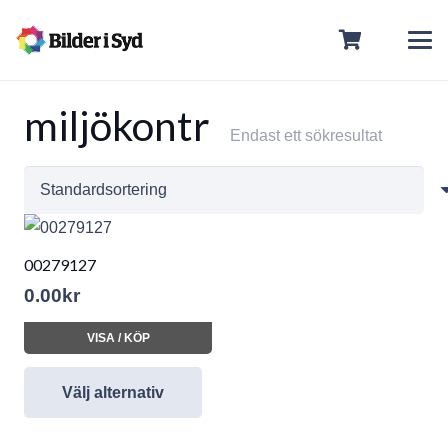
miljökontr
Endast ett sökresultat
00279127
0.00
kr
VISA / KÖP
Välj alternativ