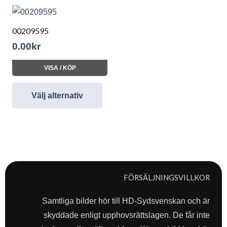
00209595
0.00
kr
VISA / KÖP
Välj alternativ
FÖRSÄLJNINGSVILLKOR
Samtliga bilder hör till HD-Sydsvenskan och är
skyddade enligt upphovsrättslagen. De får inte