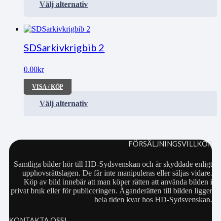
Välj alternativ
SDSarkivkrigbib 2
0.00
kr
VISA / KÖP
Välj alternativ
FÖRSÄLJNINGSVILLKOR
Samtliga bilder hör till HD-Sydsvenskan och är skyddade enligt
upphovsrättslagen. De får inte manipuleras eller säljas vidare.
Köp av bild innebär att man köper rätten att använda bilden i
privat bruk eller för publiceringen. Äganderätten till bilden ligger
hela tiden kvar hos HD-Sydsvenskan.
KONTAKTA OSS!