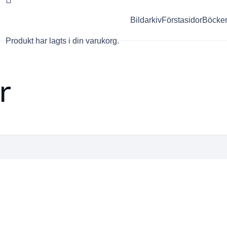
Bildarkiv
Förstasidor
Böcke
Produkt
har lagts i din varukorg.
r