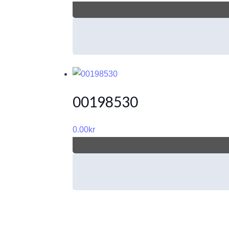
00198530
0.00
kr