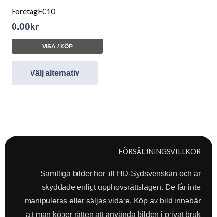
ForetagF010
0.00
kr
VISA / KÖP
Välj alternativ
FÖRSÄLJNINGSVILLKOR
Samtliga bilder hör till HD-Sydsvenskan och är
skyddade enligt upphovsrättslagen. De får inte
manipuleras eller säljas vidare. Köp av bild innebär
att man köper rätten att använda bilden i privat bruk