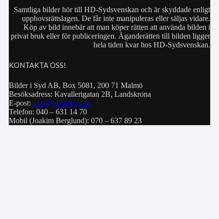
Samtliga bilder hör till HD-Sydsvenskan och är skyddade enligt
upphovsrättslagen. De får inte manipuleras eller säljas vidare.
Köp av bild innebär att man köper rätten att använda bilden i
privat bruk eller för publiceringen. Äganderätten till bilden ligger
hela tiden kvar hos HD-Sydsvenskan.
KONTAKTA OSS!
Bilder i Syd AB, Box 5081, 200 71 Malmö
Besöksadress: Kavallerigatan 2B, Landskrona
E-post:
info@bilderisyd.se
Telefon: 040 – 631 14 70
Mobil (Joakim Berglund): 070 – 637 89 23