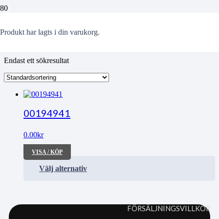
odlingen
Produkt
har lagts i din varukorg.
Endast ett sökresultat
00194941
0.00
kr
VISA / KÖP
Välj alternativ
FÖRSÄLJNINGSVILLKOR