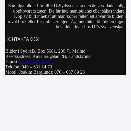
Samtliga bilder hör till HD-Sydsvenskan och är skyddade enligt
upphovsrättslagen. De får inte manipuleras eller säljas vidare.
Köp av bild innebär att man köper rätten att använda bilden i
privat bruk eller för publiceringen. Äganderätten till bilden ligger
hela tiden kvar hos HD-Sydsvenskan.
KONTAKTA OSS!
Bilder i Syd AB, Box 5081, 200 71 Malmö
Besöksadress: Kavallerigatan 2B, Landskrona
E-post:
info@bilderisyd.se
Telefon: 040 – 631 14 70
Mobil (Joakim Berglund): 070 – 637 89 23