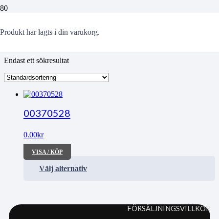
övergångsställen
Produkt
har lagts i din varukorg.
Endast ett sökresultat
00370528
0.00
kr
VISA / KÖP
Välj alternativ
FÖRSÄLJNINGSVILLKOR