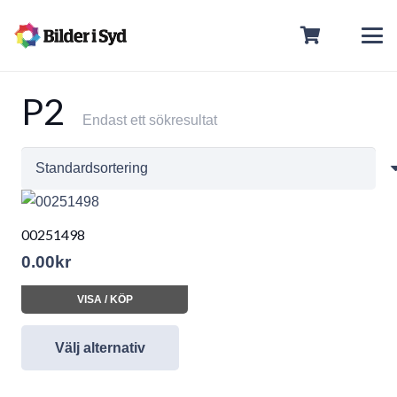
P2
Endast ett sökresultat
00251498
0.00
kr
VISA / KÖP
Välj alternativ