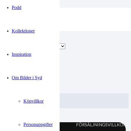
Podd
Parkarbetare
Kollektioner
Endast ett sökresultat
Inspiration
KrigPa027
Om Bilder i Syd
0.00
kr
VISA / KÖP
Välj alternativ
Köpvillkor
Personuppgifter
FÖRSÄLJNINGSVILLKOR