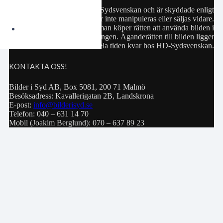
Samtliga bilder hör till HD-Sydsvenskan och är skyddade enligt
upphovsrättslagen. De får inte manipuleras eller säljas vidare.
Köp av bild innebär att man köper rätten att använda bilden i
privat bruk eller för publiceringen. Äganderätten till bilden ligger
hela tiden kvar hos HD-Sydsvenskan.
KONTAKTA OSS!
Bilder i Syd AB, Box 5081, 200 71 Malmö
Besöksadress: Kavallerigatan 2B, Landskrona
E-post:
info@bilderisyd.se
Telefon: 040 – 631 14 70
Mobil (Joakim Berglund): 070 – 637 89 23