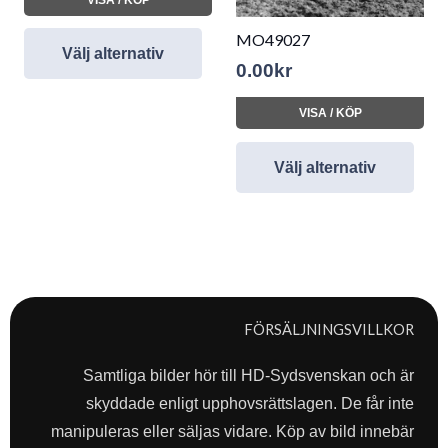
MO49027
Välj alternativ
0.00
kr
VISA / KÖP
Välj alternativ
FÖRSÄLJNINGSVILLKOR
Samtliga bilder hör till HD-Sydsvenskan och är
skyddade enligt upphovsrättslagen. De får inte
manipuleras eller säljas vidare. Köp av bild innebär