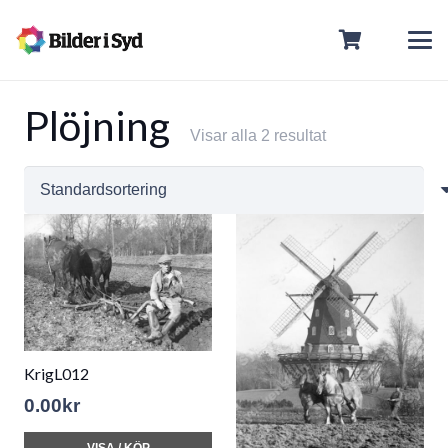
Plöjning
Visar alla 2 resultat
KrigL012
0.00
kr
VISA / KÖP