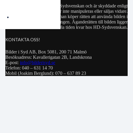
Samtliga bilder hör till HD-Sydsvenskan och är skyddade enligt
upphovsrättslagen. De får inte manipuleras eller säljas vidare.
Köp av bild innebär att man köper rätten att använda bilden i
privat bruk eller för publiceringen. Äganderätten till bilden ligger
hela tiden kvar hos HD-Sydsvenskan.
KONTAKTA OSS!
Bilder i Syd AB, Box 5081, 200 71 Malmö
Besöksadress: Kavallerigatan 2B, Landskrona
E-post:
info@bilderisyd.se
Telefon: 040 – 631 14 70
Mobil (Joakim Berglund): 070 – 637 89 23