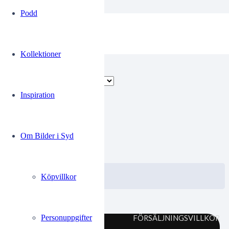
Podd
Proffice
Kollektioner
Endast ett sökresultat
Inspiration
00248673
Om Bilder i Syd
0.00
kr
VISA / KÖP
Välj alternativ
Köpvillkor
Personuppgifter
FÖRSÄLJNINGSVILLKOR