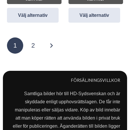
Välj alternativ
Välj alternativ
Sidnumrering
1
2
för
inlägg
FÖRSÄLJNINGSVILLKOR
Samtliga bilder hör till HD-Sydsvenskan och är
skyddade enligt upphovsrättslagen. De får inte
manipuleras eller säljas vidare. Köp av bild innebär
att man köper rätten att använda bilden i privat bruk
eller för publiceringen. Äganderätten till bilden ligger