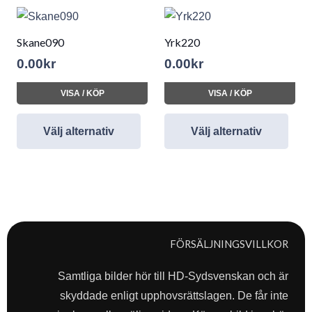
Skane090
Yrk220
0.00
kr
0.00
kr
VISA / KÖP
VISA / KÖP
Välj alternativ
Välj alternativ
FÖRSÄLJNINGSVILLKOR
Samtliga bilder hör till HD-Sydsvenskan och är
skyddade enligt upphovsrättslagen. De får inte