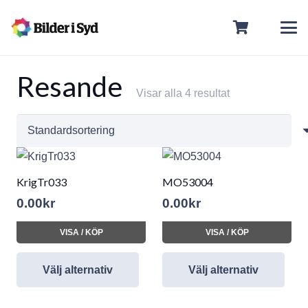
Resande
Visar alla 4 resultat
KrigTr033
MO53004
0.00
kr
0.00
kr
VISA / KÖP
VISA / KÖP
Välj alternativ
Välj alternativ