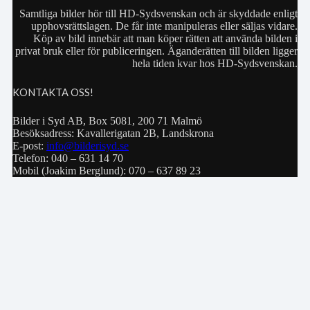
Samtliga bilder hör till HD-Sydsvenskan och är skyddade enligt
upphovsrättslagen. De får inte manipuleras eller säljas vidare.
Köp av bild innebär att man köper rätten att använda bilden i
privat bruk eller för publiceringen. Äganderätten till bilden ligger
hela tiden kvar hos HD-Sydsvenskan.
KONTAKTA OSS!
Bilder i Syd AB, Box 5081, 200 71 Malmö
Besöksadress: Kavallerigatan 2B, Landskrona
E-post:
info@bilderisyd.se
Telefon: 040 – 631 14 70
Mobil (Joakim Berglund): 070 – 637 89 23