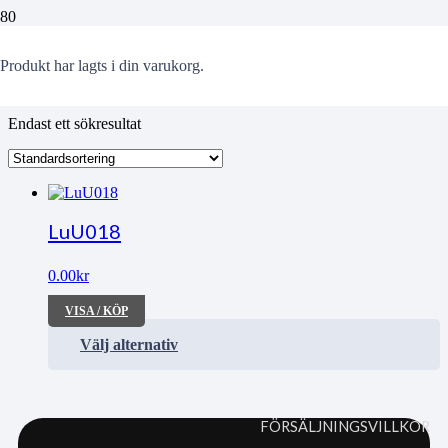
Resegillen
Produkt
har lagts i din varukorg.
Endast ett sökresultat
LuU018
0.00
kr
VISA / KÖP
Välj alternativ
FÖRSÄLJNINGSVILLKOR