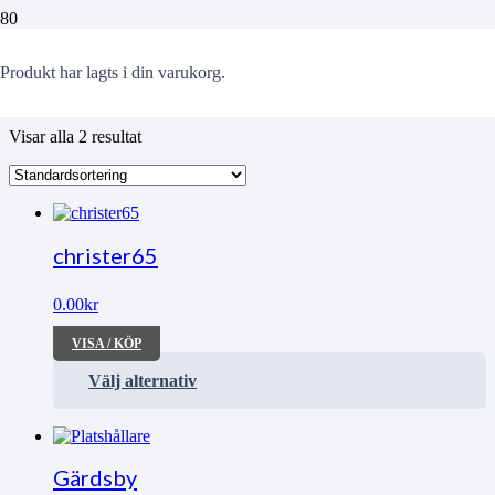
Rock´n´Roll
Produkt
har lagts i din varukorg.
Visar alla 2 resultat
christer65
0.00
kr
VISA / KÖP
Välj alternativ
Gärdsby