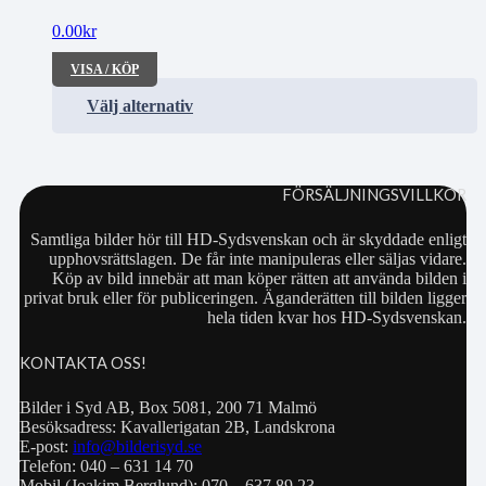
0.00
kr
VISA / KÖP
Välj alternativ
FÖRSÄLJNINGSVILLKOR
Samtliga bilder hör till HD-Sydsvenskan och är skyddade enligt
upphovsrättslagen. De får inte manipuleras eller säljas vidare.
Köp av bild innebär att man köper rätten att använda bilden i
privat bruk eller för publiceringen. Äganderätten till bilden ligger
hela tiden kvar hos HD-Sydsvenskan.
KONTAKTA OSS!
Bilder i Syd AB, Box 5081, 200 71 Malmö
Besöksadress: Kavallerigatan 2B, Landskrona
E-post:
info@bilderisyd.se
Telefon: 040 – 631 14 70
Mobil (Joakim Berglund): 070 – 637 89 23