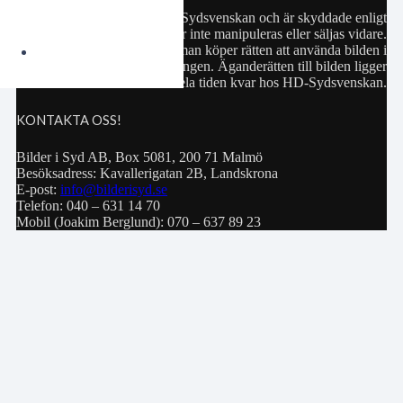
Samtliga bilder hör till HD-Sydsvenskan och är skyddade enligt
upphovsrättslagen. De får inte manipuleras eller säljas vidare.
Köp av bild innebär att man köper rätten att använda bilden i
privat bruk eller för publiceringen. Äganderätten till bilden ligger
hela tiden kvar hos HD-Sydsvenskan.
KONTAKTA OSS!
Bilder i Syd AB, Box 5081, 200 71 Malmö
Besöksadress: Kavallerigatan 2B, Landskrona
E-post:
info@bilderisyd.se
Telefon: 040 – 631 14 70
Mobil (Joakim Berglund): 070 – 637 89 23