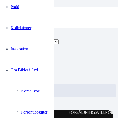
Podd
Rökare
Kollektioner
Endast ett sökresultat
Inspiration
Yrk132
Om Bilder i Syd
0.00
kr
VISA / KÖP
Välj alternativ
Köpvillkor
Personuppgifter
FÖRSÄLJNINGSVILLKOR