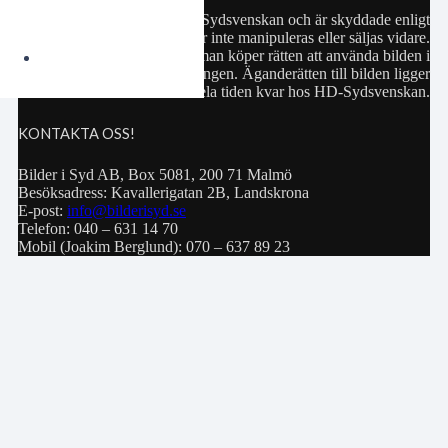
Samtliga bilder hör till HD-Sydsvenskan och är skyddade enligt
upphovsrättslagen. De får inte manipuleras eller säljas vidare.
Köp av bild innebär att man köper rätten att använda bilden i
privat bruk eller för publiceringen. Äganderätten till bilden ligger
hela tiden kvar hos HD-Sydsvenskan.
KONTAKTA OSS!
Bilder i Syd AB, Box 5081, 200 71 Malmö
Besöksadress: Kavallerigatan 2B, Landskrona
E-post:
info@bilderisyd.se
Telefon: 040 – 631 14 70
Mobil (Joakim Berglund): 070 – 637 89 23