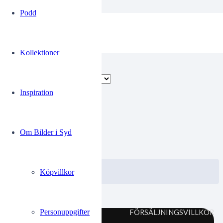
Podd
Roliga
Kollektioner
Endast ett sökresultat
Inspiration
00347029
Om Bilder i Syd
0.00
kr
VISA / KÖP
Välj alternativ
Köpvillkor
Personuppgifter
FÖRSÄLJNINGSVILLKOR