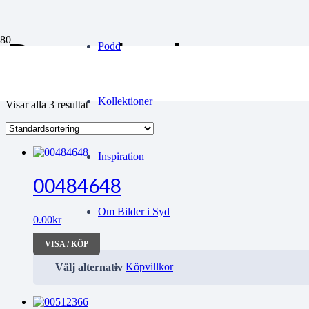
Rosenbad
Podd
Kollektioner
Visar alla 3 resultat
Inspiration
00484648
Om Bilder i Syd
0.00
kr
VISA / KÖP
Köpvillkor
Välj alternativ