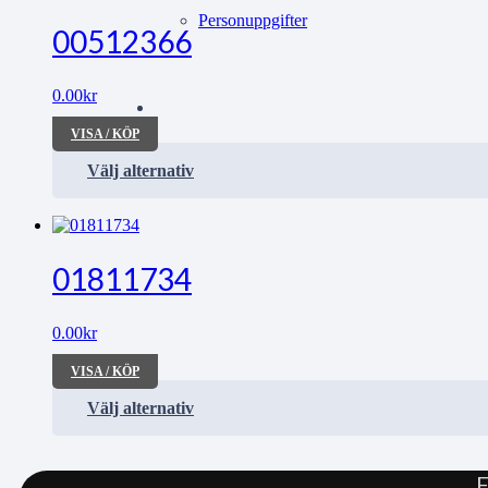
Personuppgifter
00512366
0.00
kr
VISA / KÖP
Välj alternativ
01811734
0.00
kr
VISA / KÖP
Välj alternativ