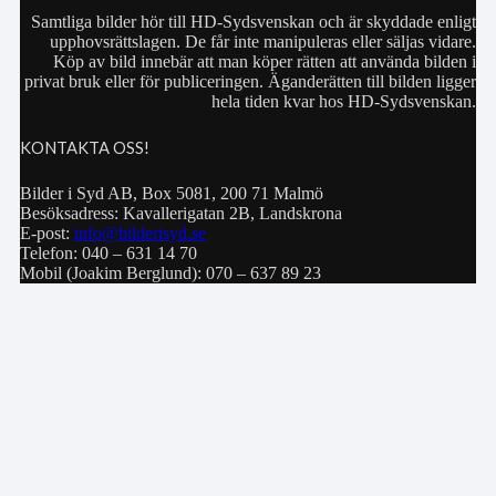
Samtliga bilder hör till HD-Sydsvenskan och är skyddade enligt
upphovsrättslagen. De får inte manipuleras eller säljas vidare.
Köp av bild innebär att man köper rätten att använda bilden i
privat bruk eller för publiceringen. Äganderätten till bilden ligger
hela tiden kvar hos HD-Sydsvenskan.
KONTAKTA OSS!
Bilder i Syd AB, Box 5081, 200 71 Malmö
Besöksadress: Kavallerigatan 2B, Landskrona
E-post:
info@bilderisyd.se
Telefon: 040 – 631 14 70
Mobil (Joakim Berglund): 070 – 637 89 23