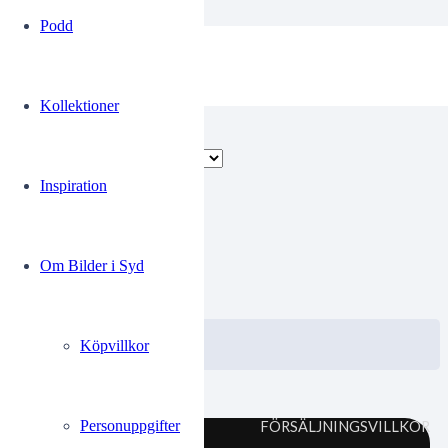
Podd
Sätta
Kollektioner
Endast ett sökresultat
Inspiration
MO50024
Om Bilder i Syd
0.00
kr
VISA / KÖP
Välj alternativ
Köpvillkor
Personuppgifter
FÖRSÄLJNINGSVILLKOR