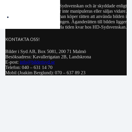
Samtliga bilder hör till HD-Sydsvenskan och är skyddade enligt
upphovsrättslagen. De får inte manipuleras eller säljas vidare.
Köp av bild innebär att man köper rätten att använda bilden i
privat bruk eller för publiceringen. Äganderätten till bilden ligger
hela tiden kvar hos HD-Sydsvenskan.
KONTAKTA OSS!
Bilder i Syd AB, Box 5081, 200 71 Malmö
Besöksadress: Kavallerigatan 2B, Landskrona
E-post:
info@bilderisyd.se
Telefon: 040 – 631 14 70
Mobil (Joakim Berglund): 070 – 637 89 23