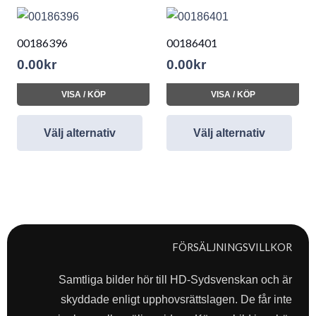
00186396
00186401
0.00
kr
0.00
kr
VISA / KÖP
VISA / KÖP
Välj alternativ
Välj alternativ
FÖRSÄLJNINGSVILLKOR
Samtliga bilder hör till HD-Sydsvenskan och är
skyddade enligt upphovsrättslagen. De får inte