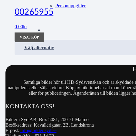
Personuppgifter
00265955
0.00
kr
VISA / KÖP
Välj alternativ
Samtliga bilder hör till HD-Sydsvenskan och är skyddade e
manipuleras eller säljas vidare. Köp av bild innebär att man köper rä
eller för publiceringen. Äganderätten till bilden ligger
KONTAKTA OSS!
Bilder i Syd AB, Box 5081, 200 71 Malmö
Besöksadress: Kavallerigatan 2B, Landskrona
E-post:
info@bilderisyd.se
Telefon: 040 – 631 14 70