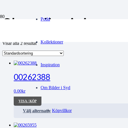
Skandinejvian
Podd
Kollektioner
Visar alla 2 resultat
Inspiration
00262388
Om Bilder i Syd
0.00
kr
VISA / KÖP
Köpvillkor
Välj alternativ