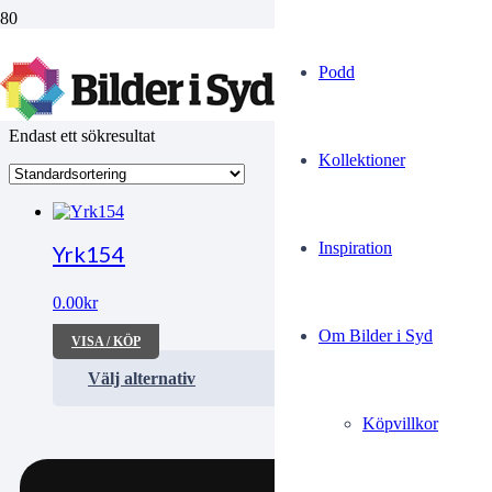
Skeppsgossar
Podd
Endast ett sökresultat
Kollektioner
Inspiration
Yrk154
0.00
kr
Om Bilder i Syd
VISA / KÖP
Välj alternativ
Köpvillkor
FÖRSÄLJNINGSVILLKOR