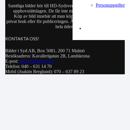
Personuppgifter
Samtliga bilder hör till HD-Sydsvenskan och är skyddade enligt
upphovsrättslagen. De får inte manipuleras eller säljas vidare.
Köp av bild innebär att man köper rätten att använda bilden i
privat bruk eller för publiceringen. Äganderätten till bilden ligger
hela tiden kvar hos HD-Sydsvenskan.
KONTAKTA OSS!
Bilder i Syd AB, Box 5081, 200 71 Malmö
Besöksadress: Kavallerigatan 2B, Landskrona
E-post:
info@bilderisyd.se
Telefon: 040 – 631 14 70
Mobil (Joakim Berglund): 070 – 637 89 23