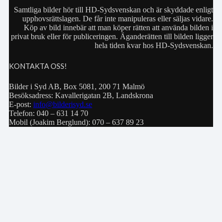
Samtliga bilder hör till HD-Sydsvenskan och är skyddade enligt
upphovsrättslagen. De får inte manipuleras eller säljas vidare.
Köp av bild innebär att man köper rätten att använda bilden i
privat bruk eller för publiceringen. Äganderätten till bilden ligger
hela tiden kvar hos HD-Sydsvenskan.
KONTAKTA OSS!
Bilder i Syd AB, Box 5081, 200 71 Malmö
Besöksadress: Kavallerigatan 2B, Landskrona
E-post:
info@bilderisyd.se
Telefon: 040 – 631 14 70
Mobil (Joakim Berglund): 070 – 637 89 23