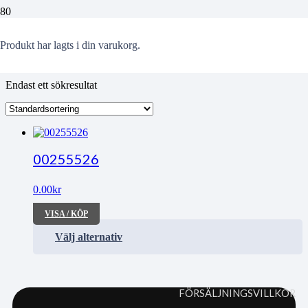
SM-finalhandboll
Produkt
har lagts i din varukorg.
Endast ett sökresultat
00255526
0.00
kr
VISA / KÖP
Välj alternativ
FÖRSÄLJNINGSVILLKOR