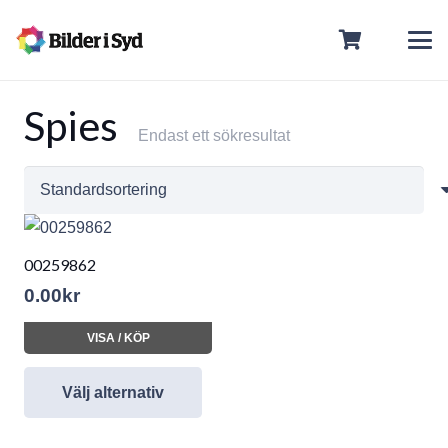
Spies
Endast ett sökresultat
00259862
0.00
kr
VISA / KÖP
Välj alternativ