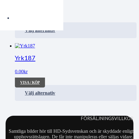
0.00
kr
VISA / KÖP
Välj alternativ
Yrk187
0.00
kr
VISA / KÖP
Välj alternativ
FÖRSÄLJNINGSVILLKOR
Samtliga bilder hör till HD-Sydsvenskan och är skyddade enligt
upphovsrättslagen. De får inte manipuleras eller säljas vidare.