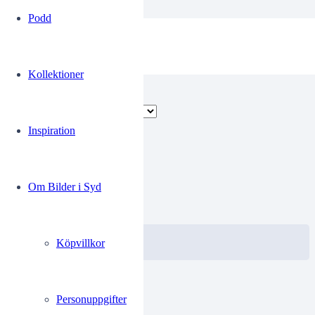
Podd
Stadsbud
Kollektioner
Visar alla 3 resultat
Inspiration
Yrk185
Om Bilder i Syd
0.00
kr
VISA / KÖP
Välj alternativ
Köpvillkor
Personuppgifter
Yrk186