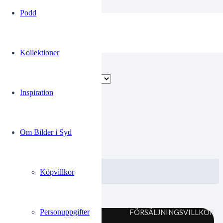
Podd
Streaplers
Kollektioner
Endast ett sökresultat
Inspiration
00242166
Om Bilder i Syd
0.00
kr
VISA / KÖP
Välj alternativ
Köpvillkor
Personuppgifter
FÖRSÄLJNINGSVILLKOR