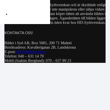
Samtliga bilder hör till HD-Sydsvenskan och är skyddade enligt
upphovsrättslagen. De får inte manipuleras eller säljas vidare.
Köp av bild innebär att man köper rätten att använda bilden i
privat bruk eller för publiceringen. Äganderätten till bilden ligger
hela tiden kvar hos HD-Sydsvenskan.
KONTAKTA OSS!
Bilder i Syd AB, Box 5081, 200 71 Malmö
Besöksadress: Kavallerigatan 2B, Landskrona
E-post:
info@bilderisyd.se
Telefon: 040 – 631 14 70
Mobil (Joakim Berglund): 070 – 637 89 23