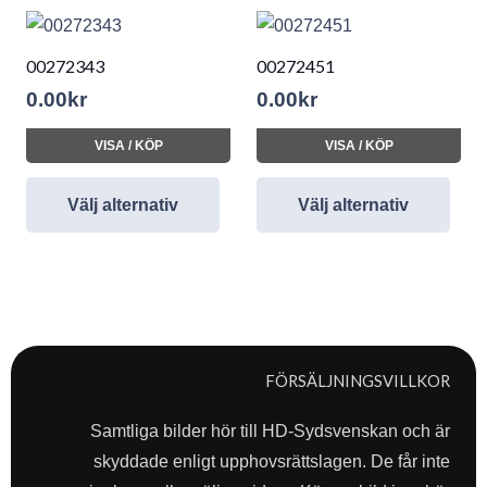
00272343
00272451
0.00
kr
0.00
kr
VISA / KÖP
VISA / KÖP
Välj alternativ
Välj alternativ
FÖRSÄLJNINGSVILLKOR
Samtliga bilder hör till HD-Sydsvenskan och är
skyddade enligt upphovsrättslagen. De får inte