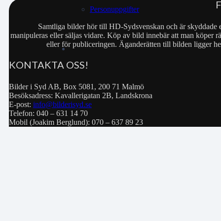
Personuppgifter
Samtliga bilder hör till HD-Sydsvenskan och är skyddade e
manipuleras eller säljas vidare. Köp av bild innebär att man köper rä
eller för publiceringen. Äganderätten till bilden ligger
KONTAKTA OSS!
Bilder i Syd AB, Box 5081, 200 71 Malmö
Besöksadress: Kavallerigatan 2B, Landskrona
E-post:
info@bilderisyd.se
Telefon: 040 – 631 14 70
Mobil (Joakim Berglund): 070 – 637 89 23