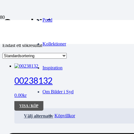
Svalöfs
Podd
Kollektioner
Endast ett sökresultat
Inspiration
00238132
Om Bilder i Syd
0.00
kr
VISA / KÖP
Köpvillkor
Välj alternativ