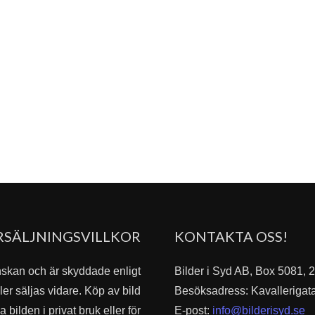
RSÄLJNINGSVILLKOR
KONTAKTA OSS!
nskan och är skyddade enligt
Bilder i Syd AB, Box 5081,
er säljas vidare. Köp av bild
Besöksadress: Kavallerigat
bilden i privat bruk eller för
E-post:
info@bilderisyd.se