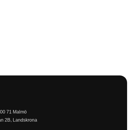
 200 71 Malmö
an 2B, Landskrona