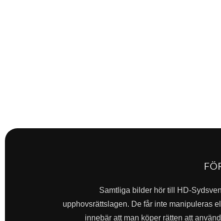
FÖ
Samtliga bilder hör till HD-Sydsve
upphovsrättslagen. De får inte manipuleras ell
innebär att man köper rätten att använda 