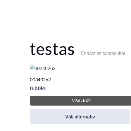
testas
Endast ett sökresultat
00340262
0.00
kr
VISA / KÖP
Välj alternativ