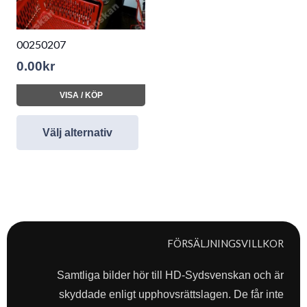
00250207
0.00
kr
VISA / KÖP
Välj alternativ
FÖRSÄLJNINGSVILLKOR
Samtliga bilder hör till HD-Sydsvenskan och är
skyddade enligt upphovsrättslagen. De får inte