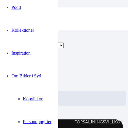
Podd
Tobias
Kollektioner
Endast ett sökresultat
Inspiration
00234914
Om Bilder i Syd
0.00
kr
VISA / KÖP
Välj alternativ
Köpvillkor
Personuppgifter
FÖRSÄLJNINGSVILLKOR