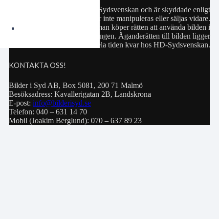
Samtliga bilder hör till HD-Sydsvenskan och är skyddade enligt
upphovsrättslagen. De får inte manipuleras eller säljas vidare.
Köp av bild innebär att man köper rätten att använda bilden i
privat bruk eller för publiceringen. Äganderätten till bilden ligger
hela tiden kvar hos HD-Sydsvenskan.
KONTAKTA OSS!
Bilder i Syd AB, Box 5081, 200 71 Malmö
Besöksadress: Kavallerigatan 2B, Landskrona
E-post:
info@bilderisyd.se
Telefon: 040 – 631 14 70
Mobil (Joakim Berglund): 070 – 637 89 23