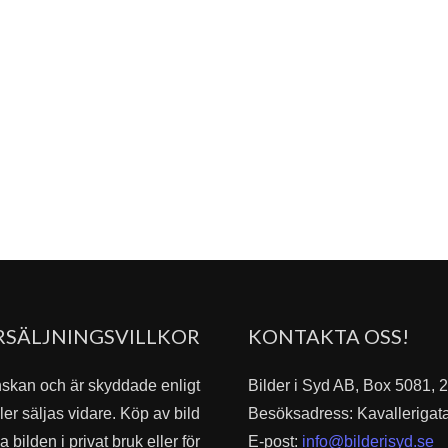
RSÄLJNINGSVILLKOR
KONTAKTA OSS!
nskan och är skyddade enligt
Bilder i Syd AB, Box 5081,
er säljas vidare. Köp av bild
Besöksadress: Kavallerigat
bilden i privat bruk eller för
E-post:
info@bilderisyd.se