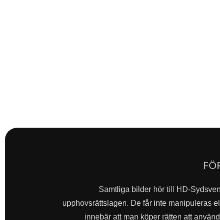
FÖ
Samtliga bilder hör till HD-Sydsve
upphovsrättslagen. De får inte manipuleras ell
innebär att man köper rätten att använda 