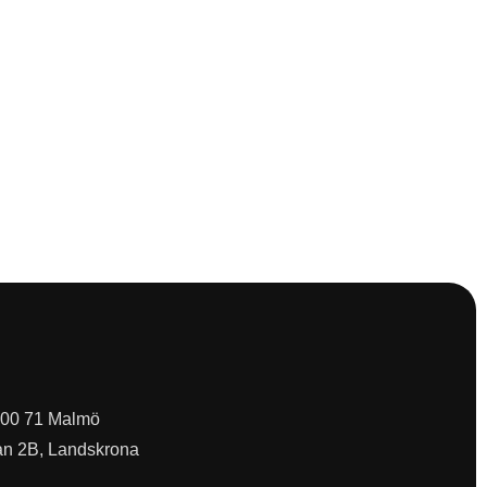
 200 71 Malmö
an 2B, Landskrona