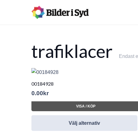
trafiklacer
Endast e
00184928
0.00
kr
VISA / KÖP
Välj alternativ