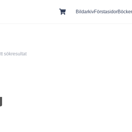
Bildarkiv
Förstasidor
Böcke
tt sökresultat